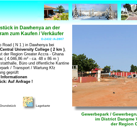
tück in Dawhenya an der
ram zum Kaufen / Verkäufer
O-2432 /A-2807
ao Road ( N 1 ) in Dawhenya bei
Central University College ( 2 km )
,
t der Region Greater Accra - Ghana
c ( 4.046,86 m² - ca. 48 x 86 m )
statthalle, Büro und öffentliche Kantine
rpark / Transport / Wartung Kfz
ung geprüft
 Informationen
k: Auf Anfrage !
Grundstück
Lagekarte
Gewerbepark / Gewerbegr
im District Dangme 
der Region 