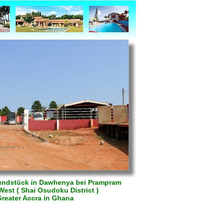
undstück in Dawhenya bei Prampram
West ( Shai Osudoku District )
Greater Accra in Ghana