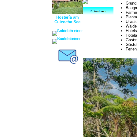
Grund
Baugr
Farme
Plant
Hostería am
Urwal
Cuicocha See
Wälder
Hotels
Hotela
Gastst
Gäste
Ferien