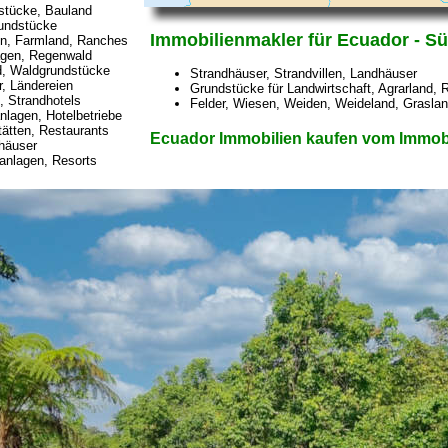
stücke, Bauland
undstücke
Immobilienmakler für Ecuador - S
n, Farmland, Ranches
agen, Regenwald
d, Waldgrundstücke
Strandhäuser, Strandvillen, Landhäuser
, Ländereien
Grundstücke für Landwirtschaft, Agrarland,
, Strandhotels
Felder, Wiesen, Weiden, Weideland, Graslan
nlagen, Hotelbetriebe
ätten, Restaurants
Ecuador Immobilien kaufen vom Immobi
häuser
anlagen, Resorts