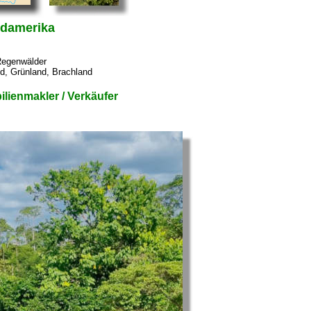
üdamerika
 Regenwälder
d, Grünland, Brachland
lienmakler / Verkäufer