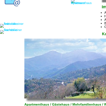
Im
A
H
A
B
G
Ko
Apartmenthaus / Gästehaus / Mehrfamilienhaus / 