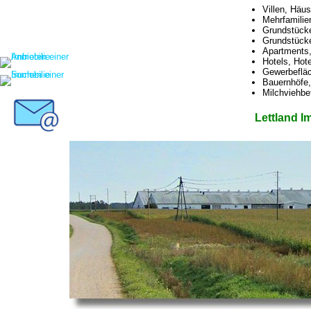
Villen, Häu
Mehrfamilie
Grundstücke
Grundstücke
Apartments
Hotels, Hot
Gewerbefläc
Bauernhöfe,
Milchviehbet
Lettland I