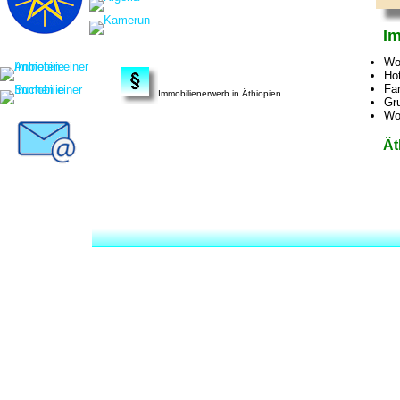
Im
Wo
Ho
Fa
Immobilienerwerb in Äthiopien
Gr
Wo
Ät